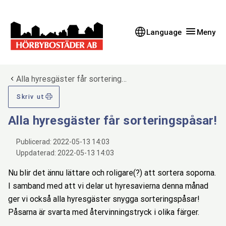
Gå till innehåll
Gå till huvudmeny
Language
Meny
Du är här:
Alla hyresgäster får sortering…
Skriv ut
Alla hyresgäster får sorteringspåsar!
Publicerad:
2022-05-13 14:03
Uppdaterad:
2022-05-13 14:03
Nu blir det ännu lättare och roligare(?) att sortera soporna.
I samband med att vi delar ut hyresavierna denna månad
ger vi också alla hyresgäster snygga sorteringspåsar!
Påsarna är svarta med återvinningstryck i olika färger.