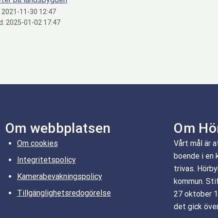
:
2021-11-30 12:47
d:
2025-01-02 17:47
Om webbplatsen
Om Hö
Om cookies
Vårt mål är a
boende i en 
Integritetspolicy
trivas. Hörb
Kamerabevakningspolicy
kommun. Sti
Tillgänglighetsredogörelse
27 oktober 1
det gick öve