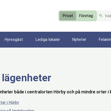
VAD LET
Privat
Företag
Hyresgäst
Lediga lokaler
Nyheter
Felanm
 lägenheter
enheter både i centralorten Hörby och på mindre orter 
ter i Hörby
ter på landsbygden