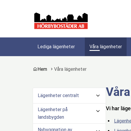
Gå till innehåll
Gå till huvudmeny
Gå till sidomeny
Lediga lägenheter
Våra lägenheter
Du är här:
Hem
Våra lägenheter
Våra
Lägenheter centralt
Vi har läg
Lägenheter på
landsbygden
Lägenhe
Nybyggnation av
Lägenhe