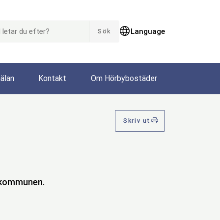
AR DU EFTER?
Language
Sök
älan
Kontakt
Om Hörbybostäder
Skriv ut
i kommunen.